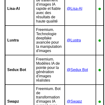
de traitement
d'images IA
●
Lisa-AI
rapide et fiable
@Lisa-AI
avec des
résultats de
haute qualité
Freemium.
Technologie
deepfake
●
Lustra
@Lustra
avancée pour
la manipulation
d'images
Freemium.
Modèles IA de
pointe pour la
●
Sedux Bot
@Sedux Bot
génération
d'images
réalistes
Freemium. Bot
de
transformation
●
Swapz
d'images IA
@Swapz